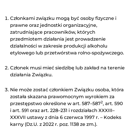
Członkami związku mogą być osoby fizyczne i
prawne oraz jednostki organizacyjne,
zatrudniające pracowników, których
przedmiotem działania jest prowadzenie
działalności w zakresie produkcji alkoholu
*
Pole wymagane
etylowego lub przetwórstwa rolno-spożywczego.
Przeczytałem i zrozumiałem Politykę Prywatności
oraz Cookies oraz wyrażam zgodę na
Członek musi mieć siedzibę lub zakład na terenie
przetwarzanie moich danych osobowych przez
działania Związku.
Związek Gorzelni Polskich w celu udzielenia
odpowiedzi na wiadomość przesłaną za pomocą
Nie może zostać członkiem Związku osoba, która
formularza kontaktowego.
została skazana prawomocnym wyrokiem za
2
przestępstwo określone w art. 587–587
, art. 590
i art. 591 oraz art. 228–231 i rozdziałach XXXIII–
Wyślij wiadomość
XXXVII ustawy z dnia 6 czerwca 1997 r. – Kodeks
karny (Dz.U. z 2022 r. poz. 1138 ze zm.).