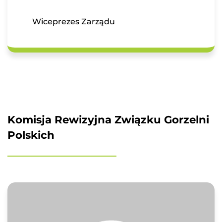
Numer telefonu
Wiceprezes Zarządu
Adres e-mail
*
Treść wiadomości
Komisja Rewizyjna Związku Gorzelni
Polskich
*
Pole wymagane