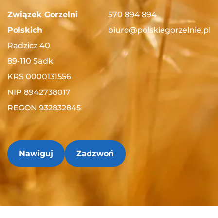
Związek Gorzelni
570 894 894
Polskich
biuro@polskiegorzelnie.pl
Radzicz 40
89-110 Sadki
KRS 0000131556
NIP 8942738017
REGON 932832845
Nawiguj
Zadzwoń