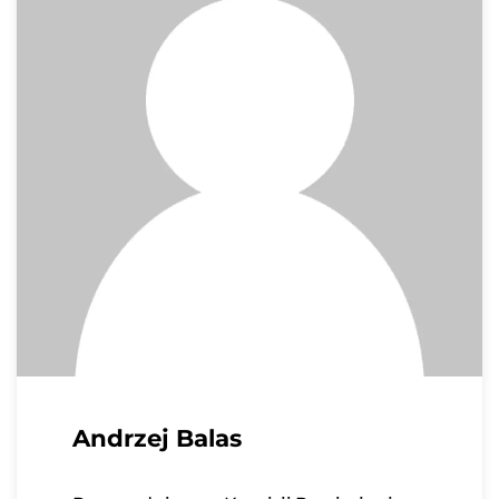
Przeczytałem i zrozumiałem Politykę Prywatności
oraz Cookies oraz wyrażam zgodę na
przetwarzanie moich danych osobowych przez
Związek Gorzelni Polskich w celu udzielenia
odpowiedzi na wiadomość przesłaną za pomocą
formularza kontaktowego.
Wyślij wiadomość
Andrzej Balas