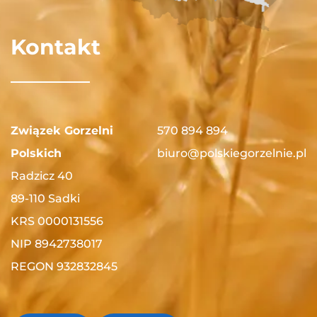
Kontakt
Związek Gorzelni
570 894 894
Polskich
biuro@polskiegorzelnie.pl
Radzicz 40
89-110 Sadki
KRS 0000131556
NIP 8942738017
REGON 932832845