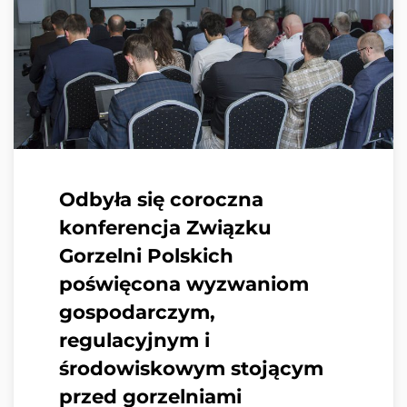
Treść wiadomości
Odbyła się coroczna
konferencja Związku
*
Pole wymagane
Gorzelni Polskich
poświęcona wyzwaniom
Przeczytałem i zrozumiałem Politykę Prywatności
oraz Cookies oraz wyrażam zgodę na
gospodarczym,
przetwarzanie moich danych osobowych przez
regulacyjnym i
Związek Gorzelni Polskich w celu udzielenia
środowiskowym stojącym
odpowiedzi na wiadomość przesłaną za pomocą
formularza kontaktowego.
przed gorzelniami