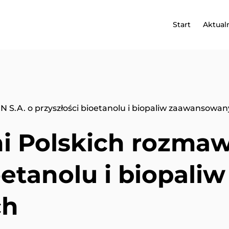
Start
Aktual
N S.A. o przyszłości bioetanolu i biopaliw zaawansowa
i Polskich rozmaw
oetanolu i biopaliw
ch