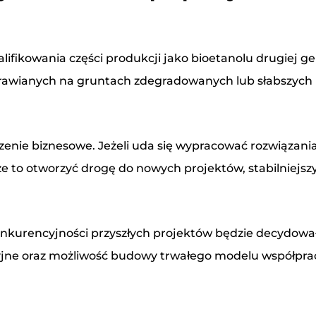
fikowania części produkcji jako bioetanolu drugiej ge
awianych na gruntach zdegradowanych lub słabszych kl
czenie biznesowe. Jeżeli uda się wypracować rozwiązani
to otworzyć drogę do nowych projektów, stabilniejszyc
onkurencyjności przyszłych projektów będzie decydował
cyjne oraz możliwość budowy trwałego modelu współpr