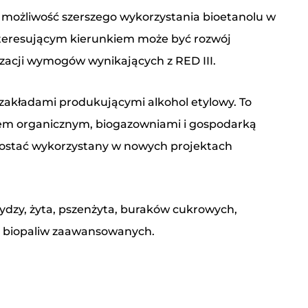
 możliwość szerszego wykorzystania bioetanolu w
 interesującym kierunkiem może być rozwój
izacji wymogów wynikających z RED III.
e zakładami produkującymi alkohol etylowy. To
iem organicznym, biogazowniami i gospodarką
 zostać wykorzystany w nowych projektach
 danych osobowych przez Związek Gorzelni
dzy, żyta, pszenżyta, buraków cukrowych,
j biopaliw zaawansowanych.