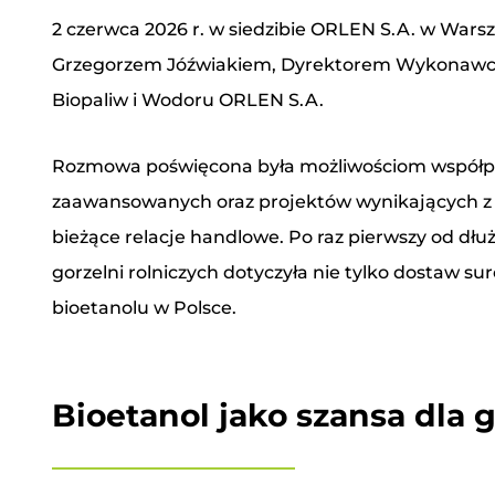
2 czerwca 2026 r. w siedzibie ORLEN S.A. w Wars
Grzegorzem Jóźwiakiem, Dyrektorem Wykonawczym 
Biopaliw i Wodoru ORLEN S.A.
Rozmowa poświęcona była możliwościom współpra
zaawansowanych oraz projektów wynikających z w
bieżące relacje handlowe. Po raz pierwszy od 
gorzelni rolniczych dotyczyła nie tylko dostaw s
Imię i nazwisko
bioetanolu w Polsce.
Numer telefonu
Bioetanol jako szansa dla g
Adres e-mail
*