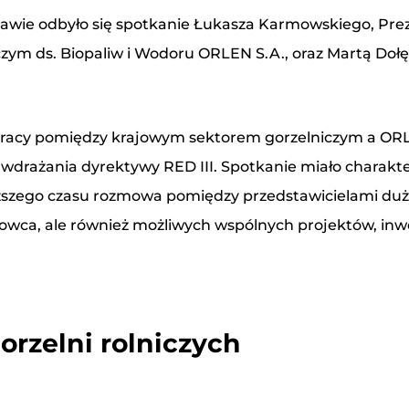
zawie odbyło się spotkanie Łukasza Karmowskiego, Prez
ds. Biopaliw i Wodoru ORLEN S.A., oraz Martą Dołęgą
cy pomiędzy krajowym sektorem gorzelniczym a ORLEN
Formularz kontaktowy
drażania dyrektywy RED III. Spotkanie miało charakter
dłuższego czasu rozmowa pomiędzy przedstawicielami d
urowca, ale również możliwych wspólnych projektów, inw
orzelni rolniczych