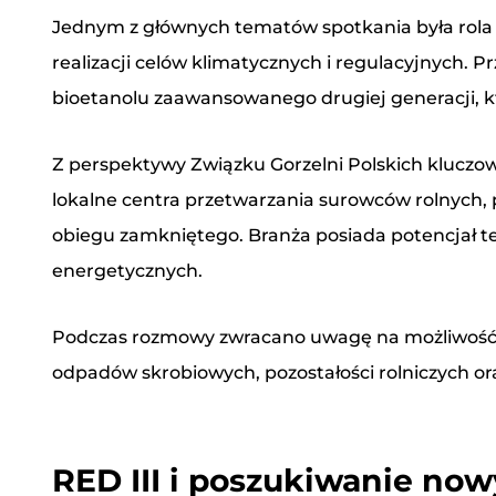
Jednym z głównych tematów spotkania była rola 
Treść wiadomości
realizacji celów klimatycznych i regulacyjnych. 
bioetanolu zaawansowanego drugiej generacji, kt
Z perspektywy Związku Gorzelni Polskich kluczowe
lokalne centra przetwarzania surowców rolnych
obiegu zamkniętego. Branża posiada potencjał t
energetycznych.
*
Pole wymagane
Przeczytałem i zrozumiałem Politykę Pry
Podczas rozmowy zwracano uwagę na możliwość p
Polskich w celu udzielenia odpowiedzi n
odpadów skrobiowych, pozostałości rolniczych o
Wyślij wiadomość
RED III i poszukiwanie no