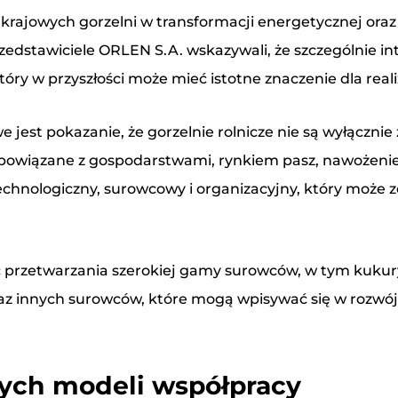
krajowych gorzelni w transformacji energetycznej oraz
Przedstawiciele ORLEN S.A. wskazywali, że szczególnie
óry w przyszłości może mieć istotne znaczenie dla real
 jest pokazanie, że gorzelnie rolnicze nie są wyłączni
, powiązane z gospodarstwami, rynkiem pasz, nawożen
echnologiczny, surowcowy i organizacyjny, który może
watności oraz Cookies oraz wyrażam zgodę na przetwarzanie moich
rzetwarzania szerokiej gamy surowców, w tym kukury
a wiadomość przesłaną za pomocą formularza kontaktowego.
raz innych surowców, które mogą wpisywać się w rozwó
wych modeli współpracy