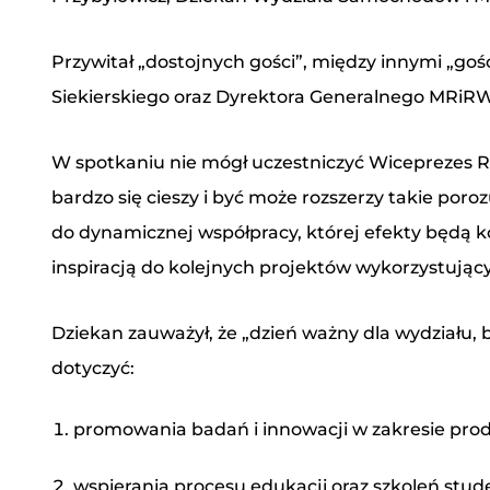
Przywitał „dostojnych gości”, między innymi „goś
Siekierskiego oraz Dyrektora Generalnego MRiRW
W spotkaniu nie mógł uczestniczyć Wiceprezes 
bardzo się cieszy i być może rozszerzy takie po
do dynamicznej współpracy, której efekty będą ko
inspiracją do kolejnych projektów wykorzystując
Imię i nazwisko
Dziekan zauważył, że „dzień ważny dla wydziału,
Numer telefonu
dotyczyć:
promowania badań i innowacji w zakresie prod
Adres e-mail
*
wspierania procesu edukacji oraz szkoleń stud