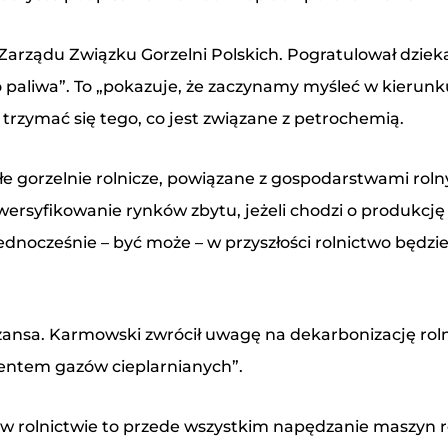
arządu Związku Gorzelni Polskich. Pogratulował dzieka
k do paliwa”. To „pokazuje, że zaczynamy myśleć w kieru
ba trzymać się tego, co jest związane z petrochemią.
e gorzelnie rolnicze, powiązane z gospodarstwami roln
ywersyfikowanie rynków zbytu, jeżeli chodzi o produkcj
jednocześnie – być może – w przyszłości rolnictwo będ
o szansa. Karmowski zwrócił uwagę na dekarbonizację ro
tentem gazów cieplarnianych”.
w rolnictwie to przede wszystkim napędzanie maszyn roln