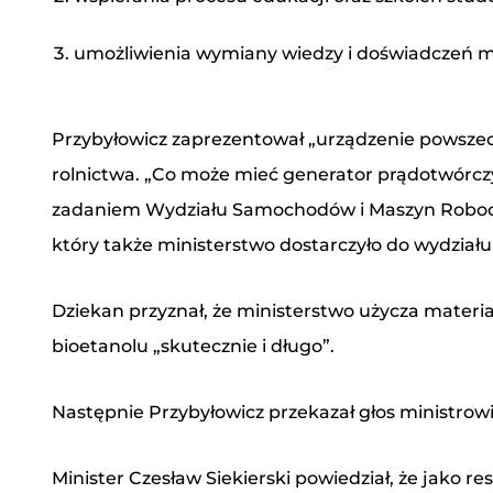
Treść wiadomości
umożliwienia wymiany wiedzy i doświadczeń 
Przybyłowicz zaprezentował „urządzenie powszech
rolnictwa. „Co może mieć generator prądotwórczy 
zadaniem Wydziału Samochodów i Maszyn Roboczyc
który także ministerstwo dostarczyło do wydziału 
*
Pole wymagane
Dziekan przyznał, że ministerstwo użycza materia
Przeczytałem i zrozumiałem Politykę Pry
bioetanolu „skutecznie i długo”.
Polskich w celu udzielenia odpowiedzi n
Następnie Przybyłowicz przekazał głos ministrowi
Wyślij wiadomość
Minister Czesław Siekierski powiedział, że jako 