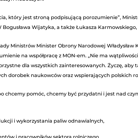
cia, który jest stroną podpisującą porozumienie”, Minis
 Bogusława Wijatyka, a także Łukasza Karmowskiego, 
Rady Ministrów Minister Obrony Narodowej Władysław K
Formularz kontaktowy
rozumienie na współpracę z MON-em. „Nie ma wątpliwości
rzystne dla wszystkich zainteresowanych. Życzę, aby ta 
ych dorobek naukowców oraz wspierających polskich rol
 bo chcemy pomóc, chcemy być przydatni i jest nad cz
ukcji i wykorzystania paliw odnawialnych,
entów i pracowników sektora rolniczego,