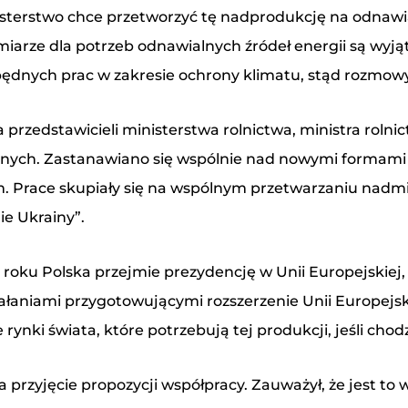
sterstwo chce przetworzyć tę nadprodukcję na odnawial
arze dla potrzeb odnawialnych źródeł energii są wyją
będnych prac w zakresie ochrony klimatu, stąd rozmow
przedstawicieli ministerstwa rolnictwa, ministra rolnict
lnych. Zastanawiano się wspólnie nad nowymi formami w
ym. Prace skupiały się na wspólnym przetwarzaniu nadmia
ie Ukrainy”.
25 roku Polska przejmie prezydencję w Unii Europejskie
łaniami przygotowującymi rozszerzenie Unii Europejski
 rynki świata, które potrzebują tej produkcji, jeśli ch
a przyjęcie propozycji współpracy. Zauważył, że jest to