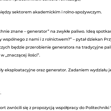
między sektorem akademickim i rolno-spożywczym.
nie znane – generator” na zwykłe paliwo. Ideą spotka
wspólnego z nami i z rolnictwem?” – pytał dziekan Przy
h będzie przerobienie generatora na tradycyjne paliw
w „znaczącej ilości”.
ły eksploatacyjne oraz generator. Zadaniem wydziału je
watności oraz Cookies oraz wyrażam zgodę na przetwarzanie moich
a wiadomość przesłaną za pomocą formularza kontaktowego.
.
resort zwrócili się z propozycją współpracy do Politech