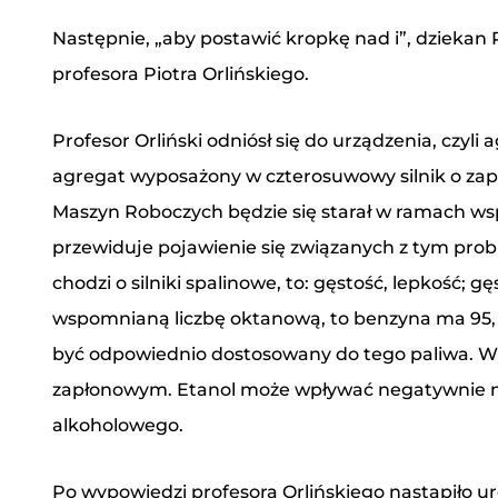
Następnie, „aby postawić kropkę nad i”, dziekan 
profesora Piotra Orlińskiego.
Profesor Orliński odniósł się do urządzenia, czyl
agregat wyposażony w czterosuwowy silnik o zap
Maszyn Roboczych będzie się starał w ramach wsp
przewiduje pojawienie się związanych z tym probl
chodzi o silniki spalinowe, to: gęstość, lepkość; 
wspomnianą liczbę oktanową, to benzyna ma 95, n
być odpowiednio dostosowany do tego paliwa. Wyd
zapłonowym. Etanol może wpływać negatywnie na 
alkoholowego.
Po wypowiedzi profesora Orlińskiego nastąpiło 