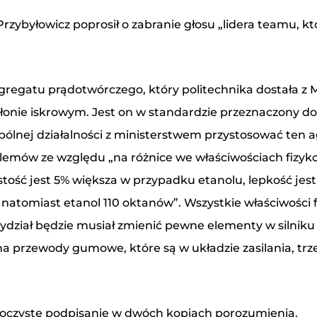
Przybyłowicz poprosił o zabranie głosu „lidera teamu, k
i agregatu prądotwórczego, który politechnika dostała z 
łonie iskrowym. Jest on w standardzie przeznaczony do
ólnej działalności z ministerstwem przystosować ten a
emów ze względu „na różnice we właściwościach fizyko-c
gęstość jest 5% większa w przypadku etanolu, lepkość jes
atomiast etanol 110 oktanów”. Wszystkie właściwości f
ział będzie musiał zmienić pewne elementy w silniku –
przewody gumowe, które są w układzie zasilania, trz
uroczyste podpisanie w dwóch kopiach porozumienia.