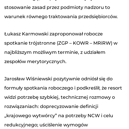
stosowanie zasad przez podmioty nadzoru to
warunek równego traktowania przedsiębiorców.
Łukasz Karmowski zaproponował robocze
*
Pole wymagane
spotkanie trójstronne (ZGP – KOWR – MRiRW) w
Przeczytałem i zrozumiałem Politykę Prywatności
najbliższym możliwym terminie, z udziałem
oraz Cookies oraz wyrażam zgodę na
zespołów merytorycznych.
przetwarzanie moich danych osobowych przez
Związek Gorzelni Polskich w celu udzielenia
odpowiedzi na wiadomość przesłaną za pomocą
Jarosław Wiśniewski pozytywnie odniósł się do
formularza kontaktowego.
formuły spotkania roboczego i podkreślił, że resort
widzi potrzebę szybkiej, technicznej rozmowy o
Wyślij wiadomość
rozwiązaniach: doprecyzowanie definicji
„krajowego wytwórcy” na potrzeby NCW i celu
redukcyjnego; uściślenie wymogów