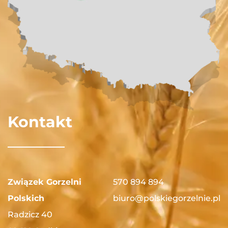
Kontakt
Związek Gorzelni
570 894 894
Polskich
biuro@polskiegorzelnie.pl
Radzicz 40