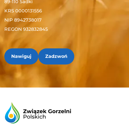
89-110 Sadki
KRS 0000131556
NIP 8942738017
REGON 932832845
Nawiguj
Zadzwoń