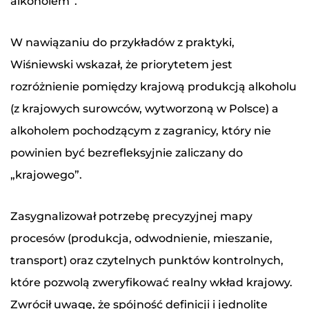
alkoholem”.
W nawiązaniu do przykładów z praktyki,
Formularz kontaktowy
Wiśniewski wskazał, że priorytetem jest
Imię i nazwisko
rozróżnienie pomiędzy krajową produkcją alkoholu
(z krajowych surowców, wytworzoną w Polsce) a
alkoholem pochodzącym z zagranicy, który nie
Numer telefonu
powinien być bezrefleksyjnie zaliczany do
„krajowego”.
Adres e-mail
*
Zasygnalizował potrzebę precyzyjnej mapy
procesów (produkcja, odwodnienie, mieszanie,
Treść wiadomości
transport) oraz czytelnych punktów kontrolnych,
które pozwolą zweryfikować realny wkład krajowy.
Zwrócił uwagę, że spójność definicji i jednolite